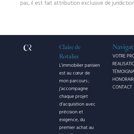
pas, il est fait attribution exclusive de juridi
Navigat
Claire de
VOTRE PR
Rotalier
REALISATI
L’immobilier parisien
TÉMOIGN
est au cœur de
HONORAIR
mon parcours ;
CONTACT
j’accompagne
chaque projet
d’acquisition avec
précision et
exigence, du
premier achat au