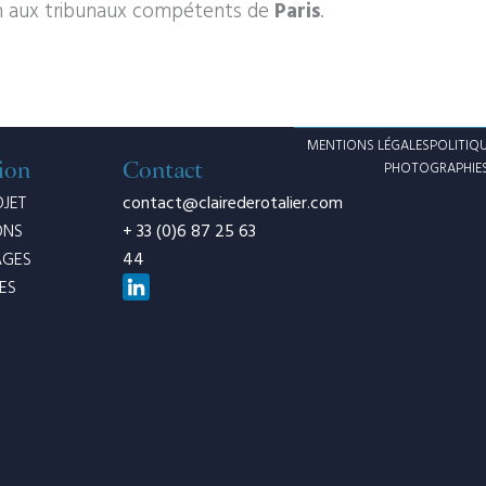
ction aux tribunaux compétents de
Paris
.
MENTIONS LÉGALES
POLITIQU
ion
Contact
PHOTOGRAPHIES
OJET
contact@clairederotalier.com
ONS
+ 33 (0)6 87 25 63
AGES
44
ES