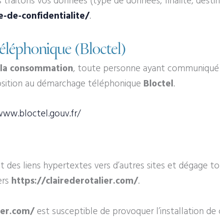
 traitons vos données (type de données, finalité, destina
e-de-confidentialite/
.
éléphonique (Bloctel)
 la consommation
, toute personne ayant communiqué s
’opposition au démarchage téléphonique
Bloctel
.
www.bloctel.gouv.fr/
 des liens hypertextes vers d’autres sites et dégage to
ers
https://clairederotalier.com/
.
ier.com/
est susceptible de provoquer l’installation de co