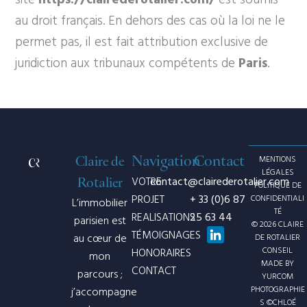
au droit français. En dehors des cas où la loi ne le
permet pas, il est fait attribution exclusive de
juridiction aux tribunaux compétents de
Paris
.
Navigation
Contact
Claire de
MENTIONS
LÉGALES
VOTRE
contact@clairederotalier.com
Rotalier
POLITIQUE DE
PROJET
+ 33 (0)6 87
CONFIDENTIALI
L’immobilier
TÉ
REALISATIONS
25 63 44
parisien est
© 2026 CLAIRE
TÉMOIGNAGES
au cœur de
DE ROTALIER
CONSEIL
HONORAIRES
mon
MADE BY
CONTACT
parcours ;
YURCOM
PHOTOGRAPHIE
j’accompagne
S ©CHLOÉ